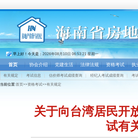
早上好！今天是：
2026年08月10日 06:53:22 星期一
首页
协会介绍
党建生活
法律法规
资格考试
执
有关规定
|
考试信息
|
估价师考试成绩查询
|
经纪人考试成绩查询
|
考
当前位置:
首页
>>
资格考试
>>
有关规定
关于向台湾居民开
试有