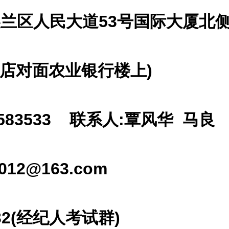
美兰区人民大道
53
号国际大厦北
店对面农业银行楼上
)
8583533
联系人
:
覃风华
马良
012@163.com
2(
经纪人考试群
)