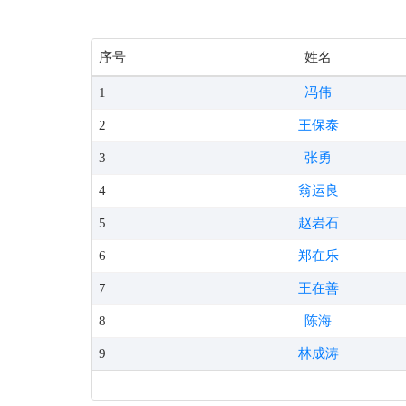
序号
姓名
1
冯伟
2
王保泰
3
张勇
4
翁运良
5
赵岩石
6
郑在乐
7
王在善
8
陈海
9
林成涛