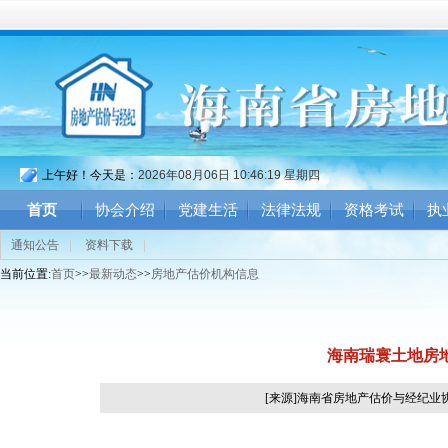
上午好！今天是：
2026年08月06日 10:46:19 星期四
首页
协会介绍
党建生活
法律法规
资格考试
执
通知公告
|
资料下载
|
当前位置:
首页
>>
最新动态
>>
房地产估价机构信息
海南瑞寰土地房地
[来源]海南省房地产估价与经纪业